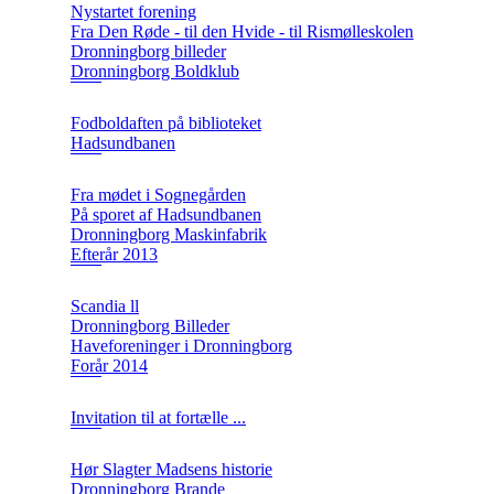
Nystartet forening
Fra Den Røde - til den Hvide - til Rismølleskolen
Dronningborg billeder
Dronningborg Boldklub
Fodboldaften på biblioteket
Hadsundbanen
Fra mødet i Sognegården
På sporet af Hadsundbanen
Dronningborg Maskinfabrik
Efterår 2013
Scandia ll
Dronningborg Billeder
Haveforeninger i Dronningborg
Forår 2014
Invitation til at fortælle ...
Hør Slagter Madsens historie
Dronningborg Brande