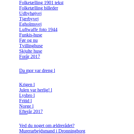
Folketælling 1901 tekst
Folketælling billeder
Udbyhøjvej
Tjærbyvej
Egholmsvej
Luftwaffe foto 1944
Funkis-huse
Før og nu
Tvillinghuse
Skjulte huse
Forår 2017
Da mor var dreng l
Krigen l
Julen var herlig! l
Lysbro l
Fritid l
Norge l
Efterår 2017
Ved du noget om ældrerådet?
Murerarbejdsmand i Dronningborg