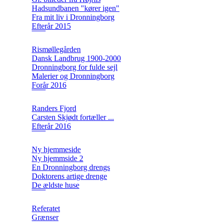
Hadsundbanen "kører igen"
Fra mit liv i Dronningborg
Efterår 2015
Rismøllegården
Dansk Landbrug 1900-2000
Dronningborg for fulde sejl
Malerier og Dronningborg
Forår 2016
Randers Fjord
Carsten Skjødt fortæller ...
Efterår 2016
Ny hjemmeside
Ny hjemmside 2
En Dronningborg drengs
Doktorens artige drenge
De ældste huse
Referatet
Grænser