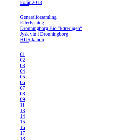
Forår 2018
Generalforsamling
Efterlysning
Dronningborg Bio "kører igen"
Jysk vin i Dronningborg
HUS-kanon
01
02
03
04
05
06
07
08
09
11
13
14
15
16
17
18