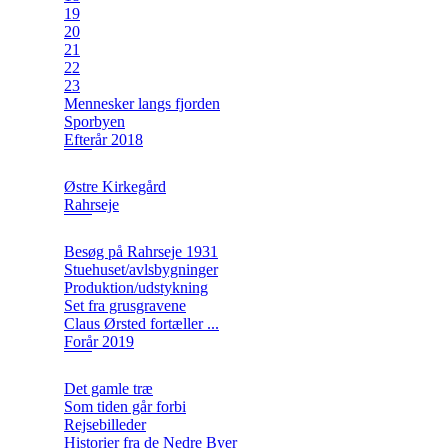
19
20
21
22
23
Mennesker langs fjorden
Sporbyen
Efterår 2018
Østre Kirkegård
Rahrseje
Besøg på Rahrseje 1931
Stuehuset/avlsbygninger
Produktion/udstykning
Set fra grusgravene
Claus Ørsted fortæller ...
Forår 2019
Det gamle træ
Som tiden går forbi
Rejsebilleder
Historier fra de Nedre Byer