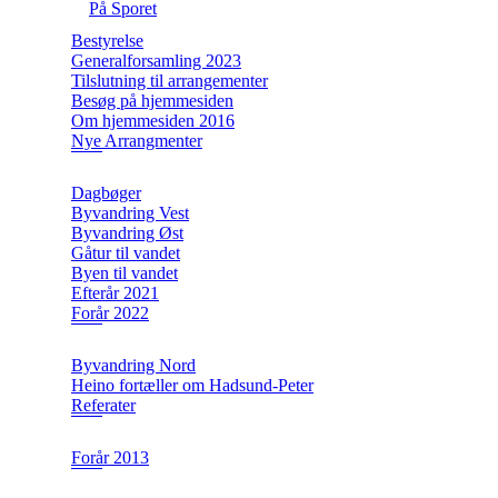
På Sporet
Bestyrelse
Generalforsamling 2023
Tilslutning til arrangementer
Besøg på hjemmesiden
Om hjemmesiden 2016
Nye Arrangmenter
Dagbøger
Byvandring Vest
Byvandring Øst
Gåtur til vandet
Byen til vandet
Efterår 2021
Forår 2022
Byvandring Nord
Heino fortæller om Hadsund-Peter
Referater
Forår 2013