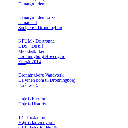
Danargrunden
Danargrunden fortsat
Danar slut
Spejdere I Dronningborg
KFUM - De grønne
DDS - De blå
Metodistkirken
Dronningborg Hovedgård
Efterår 2014
Dronningborg Vandværk
Da vinen kom til Dronningborg
Forår 2015
Højriis Ejer fort
Højriis Historiw
12 - Huskanon
Højriis får en ny pris
Gl. billeder fra Højriis