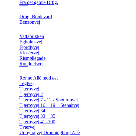
Fra det gamle Drbg.
Drbg. Boulevard
Benzonvej
Vatfabrikken
Egholmsvej
Fjordlyvej
Klostervej
Rismøllegade
Runddelsvej
Rønne Allé mod øst
Teglvej
Tjærbyvej
Tjærbyvej 2
Tjærbyvej 7 - 12 - Spøttrupvej
Tjærbyvej 16 + 19 + Stenaltvej
Tjærbyvej 34
Tjærbyvej 33 + 35
Tjærbyvej 41 -100
Tværvej
Udbyhøjvej Dronningborg Allè