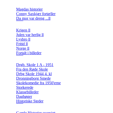
Magdas historier
Conny Saxkjær fortæller
Da mor var dreng ...ll
Krigen ll
Julen var herlig ll
Lysbro ll
Fritid ll
Norge ll
Fortalt i billeder
Drgb. Skole 1 A - 1951
Fra den Røde Skole
Drbg Skole 1944 4. kl
Dronningborg Smede
Skolekomedie fra 1950'erne
Storkerede
Klassebilleder
Dagbøger
Historiske Steder
Gamle Historier oversigt