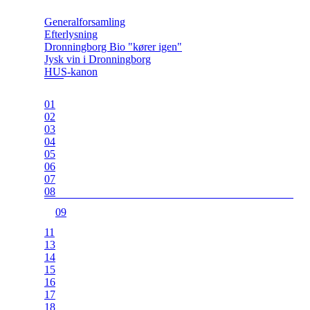
Generalforsamling
Efterlysning
Dronningborg Bio "kører igen"
Jysk vin i Dronningborg
HUS-kanon
01
02
03
04
05
06
07
08
09
11
13
14
15
16
17
18