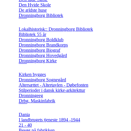
Den Hvide Skole
De ældste huse
Dronningborg Bibliotek
Lokalhistorisk:: Dronningborg Bibliotek
Bibliotek 55 år
Dronningborg Boldklub
Dronningborg Brandkorps
Dronningborg Biograf
Dronningborg Hovedgård
Dronningborg Kirke
Kirken bygges
Dronningborg Sognegård
Altersættet - Altertavlen - Døbefonten
Stilperioder i dansk kirke-arkitekttur
Dronningeeg
Drbg. Maskinfabrik
Dania
I landbrugets tjeneste 1894 -1944
21 - 40
Besøg på fabrikken