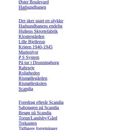
Øster Boulevard
Hadsundbanen
Der sker snart en ulykke
Hadsundbanens endelig
Hultens Skjortefabrik
Klostergården
Lille Bjellerup
Krigen 1940-1945
Marienlyst
P S System
På tur i Dronningborg
Rahrseje
Roligheden
Rismøllegården
Rismølleskolen
Scandia
Foredrag efterår Scandia
Sabotagen på Scandia
Besøg på Scandia
Torup/Landsby/Gård
Trekanten
Tidligere forretninger