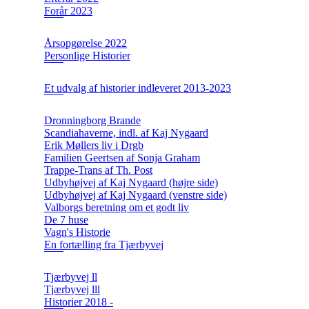
Forår 2023
Årsopgørelse 2022
Personlige Historier
Et udvalg af historier indleveret 2013-2023
Dronningborg Brande
Scandiahaverne, indl. af Kaj Nygaard
Erik Møllers liv i Drgb
Familien Geertsen af Sonja Graham
Trappe-Trans af Th. Post
Udbyhøjvej af Kaj Nygaard (højre side)
Udbyhøjvej af Kaj Nygaard (venstre side)
Valborgs beretning om et godt liv
De 7 huse
Vagn's Historie
En fortælling fra Tjærbyvej
Tjærbyvej ll
Tjærbyvej lll
Historier 2018 -