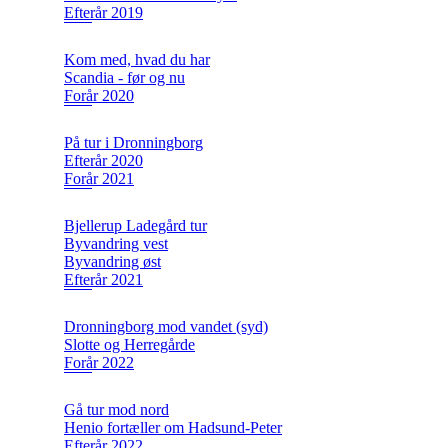
Efterår 2019
Kom med, hvad du har
Scandia - før og nu
Forår 2020
På tur i Dronningborg
Efterår 2020
Forår 2021
Bjellerup Ladegård tur
Byvandring vest
Byvandring øst
Efterår 2021
Dronningborg mod vandet (syd)
Slotte og Herregårde
Forår 2022
Gå tur mod nord
Henio fortæller om Hadsund-Peter
Efterår 2022