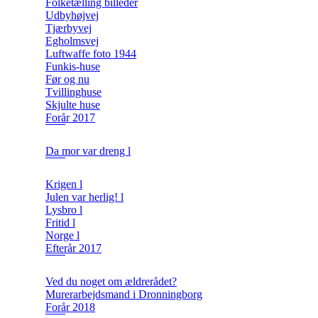
Folketælling billeder
Udbyhøjvej
Tjærbyvej
Egholmsvej
Luftwaffe foto 1944
Funkis-huse
Før og nu
Tvillinghuse
Skjulte huse
Forår 2017
Da mor var dreng l
Krigen l
Julen var herlig! l
Lysbro l
Fritid l
Norge l
Efterår 2017
Ved du noget om ældrerådet?
Murerarbejdsmand i Dronningborg
Forår 2018