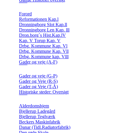
Forord
Reformationen Kap.l
Dronningborg Slot Kap.ll
Dronningborg Len Kap. lll
Dron.borg`s Hist.Kap.lV
Kap. V Torup Kap. V
Drbg. Kommune Kap. Vl
Drbg. Kommune Kap. Vll
Drbg. Kommune kap. Vlll
Gader og veje (A-F)
Gader og veje (G-P)
Gader og Veje (R-S)
Gader og Veje (T-Å)
Historiske steder: Oversigt
Alderdomshjem
Bjellerup Ladegård
Bjellerup Teglværk
Beckers Maskinfabrik
Danar (Tidl.Radiatorfabrik)
Den røde Skole