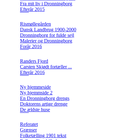
Fra mit liv i Dronningborg
Efterår 2015
Rismøllegården
Dansk Landbrug 1900-2000
Dronningborg for fulde sejl
Malerier og Dronningborg
Forår 2016
Randers Fjord
Carsten Skjødt fortæller ...
Efterår 2016
Ny hjemmeside
Ny hjemmside 2
En Dronningborg drengs
Doktorens artige drenge
De ældste huse
Referatet
Grænser
Folketælling 1901 tekst