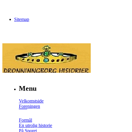
Sitemap
Menu
Velkomstside
Foreningen
Formål
En utrolig historie
På Sporet