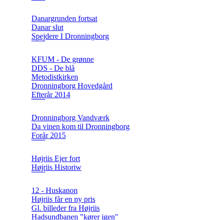
Danargrunden fortsat
Danar slut
Spejdere I Dronningborg
KFUM - De grønne
DDS - De blå
Metodistkirken
Dronningborg Hovedgård
Efterår 2014
Dronningborg Vandværk
Da vinen kom til Dronningborg
Forår 2015
Højriis Ejer fort
Højriis Historiw
12 - Huskanon
Højriis får en ny pris
Gl. billeder fra Højriis
Hadsundbanen "kører igen"