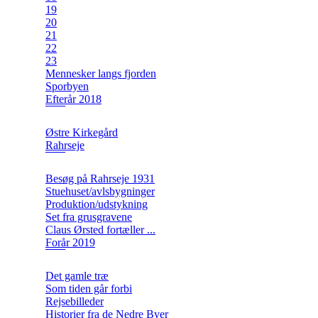
19
20
21
22
23
Mennesker langs fjorden
Sporbyen
Efterår 2018
Østre Kirkegård
Rahrseje
Besøg på Rahrseje 1931
Stuehuset/avlsbygninger
Produktion/udstykning
Set fra grusgravene
Claus Ørsted fortæller ...
Forår 2019
Det gamle træ
Som tiden går forbi
Rejsebilleder
Historier fra de Nedre Byer