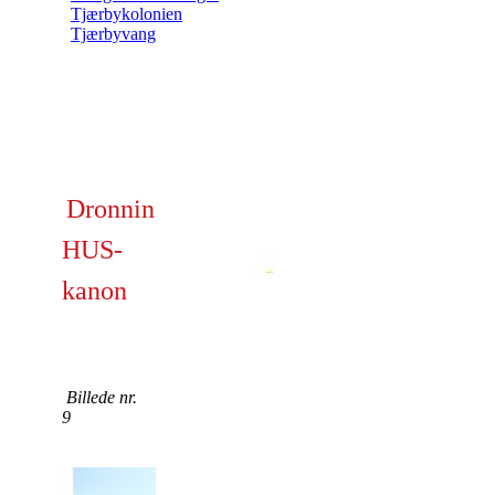
Tjærbykolonien
Tjærbyvang
Dronningborg
HUS-
kanon
Billede nr.
9