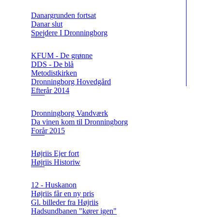
Danargrunden fortsat
Danar slut
Spejdere I Dronningborg
KFUM - De grønne
DDS - De blå
Metodistkirken
Dronningborg Hovedgård
Efterår 2014
Dronningborg Vandværk
Da vinen kom til Dronningborg
Forår 2015
Højriis Ejer fort
Højriis Historiw
12 - Huskanon
Højriis får en ny pris
Gl. billeder fra Højriis
Hadsundbanen "kører igen"