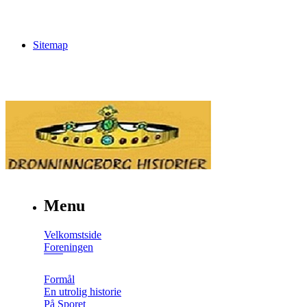
Sitemap
Menu
Velkomstside
Foreningen
Formål
En utrolig historie
På Sporet