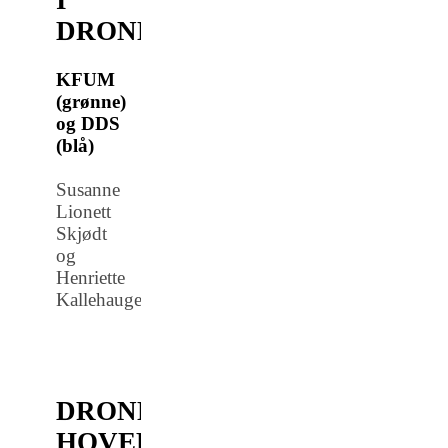
DRONNINGBORG
KFUM
(grønne)
og DDS
(blå)
Susanne
Lionett
Skjødt
og
Henriette
Kallehauge
DRONNINGBORG
HOVEDGÅRD