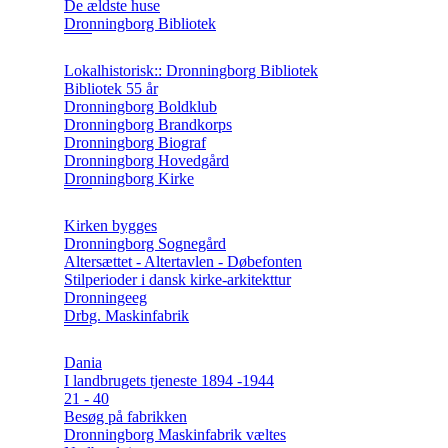
De ældste huse
Dronningborg Bibliotek
Lokalhistorisk:: Dronningborg Bibliotek
Bibliotek 55 år
Dronningborg Boldklub
Dronningborg Brandkorps
Dronningborg Biograf
Dronningborg Hovedgård
Dronningborg Kirke
Kirken bygges
Dronningborg Sognegård
Altersættet - Altertavlen - Døbefonten
Stilperioder i dansk kirke-arkitekttur
Dronningeeg
Drbg. Maskinfabrik
Dania
I landbrugets tjeneste 1894 -1944
21 - 40
Besøg på fabrikken
Dronningborg Maskinfabrik væltes