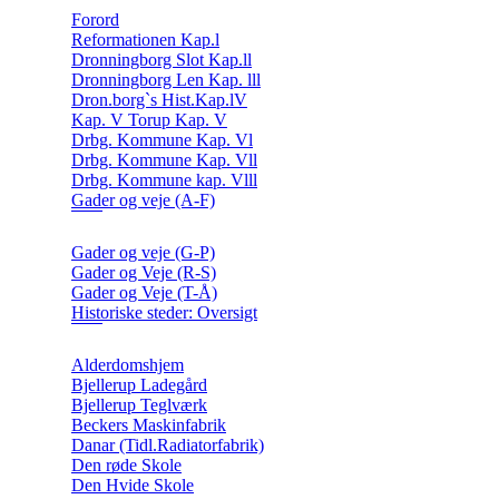
Forord
Reformationen Kap.l
Dronningborg Slot Kap.ll
Dronningborg Len Kap. lll
Dron.borg`s Hist.Kap.lV
Kap. V Torup Kap. V
Drbg. Kommune Kap. Vl
Drbg. Kommune Kap. Vll
Drbg. Kommune kap. Vlll
Gader og veje (A-F)
Gader og veje (G-P)
Gader og Veje (R-S)
Gader og Veje (T-Å)
Historiske steder: Oversigt
Alderdomshjem
Bjellerup Ladegård
Bjellerup Teglværk
Beckers Maskinfabrik
Danar (Tidl.Radiatorfabrik)
Den røde Skole
Den Hvide Skole