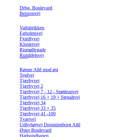
Drbg. Boulevard
Benzonvej
Vatfabrikken
Egholmsvej
Fjordlyvej
Klostervej
Rismøllegade
Runddelsvej
Rønne Allé mod øst
Teglvej
Tjærbyvej
Tjærbyvej 2
Tjærbyvej 7 - 12 - Spøttrupvej
Tjærbyvej 16 + 19 + Stenaltvej
Tjærbyvej 34
Tjærbyvej 33 + 35
Tjærbyvej 41 -100
Tværvej
Udbyhøjvej Dronningborg Allè
Øster Boulevard
Hadsundbanen