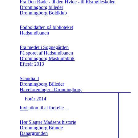
Fra Den Røde - til den Hvide - til Rismølleskolen
Dronningborg billeder
Dronningborg Boldklub
Fodboldaften på biblioteket
Hadsundbanen
Fra mødet i Sognegården
På sporet af Hadsundbanen
Dronningborg Maskinfabrik
Efterår 2013
Scandia ll
Dronningborg Billeder
Haveforeninger i Dronningborg
Forår 2014
Invitation til at fortælle ...
Hør Slagter Madsens historie
Dronningborg Brande
Danargrunden