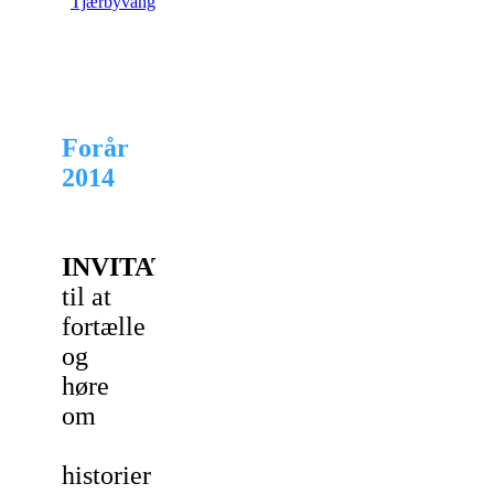
Tjærbyvang
Forår
2014
INVITATION
til at
fortælle
og
høre
om
historier