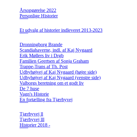
Årsopgørelse 2022
Personlige Historier
Et udvalg af historier indleveret 2013-2023
Dronningborg Brande
Scandiahaverne, indl. af Kaj Nygaard
Erik Møllers liv i Drgb
Familien Geertsen af Sonja Graham
Trappe-Trans af Th. Post
Udbyhøjvej af Kaj Nygaard (højre side)
Udbyhøjvej af Kaj Nygaard (venstre side)
Valborgs beretning om et godt liv
De 7 huse
Vagn's Historie
En fortælling fra Tjærbyvej
Tjærbyvej ll
Tjærbyvej lll
Historier 2018 -