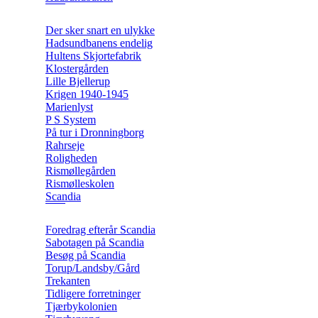
Der sker snart en ulykke
Hadsundbanens endelig
Hultens Skjortefabrik
Klostergården
Lille Bjellerup
Krigen 1940-1945
Marienlyst
P S System
På tur i Dronningborg
Rahrseje
Roligheden
Rismøllegården
Rismølleskolen
Scandia
Foredrag efterår Scandia
Sabotagen på Scandia
Besøg på Scandia
Torup/Landsby/Gård
Trekanten
Tidligere forretninger
Tjærbykolonien