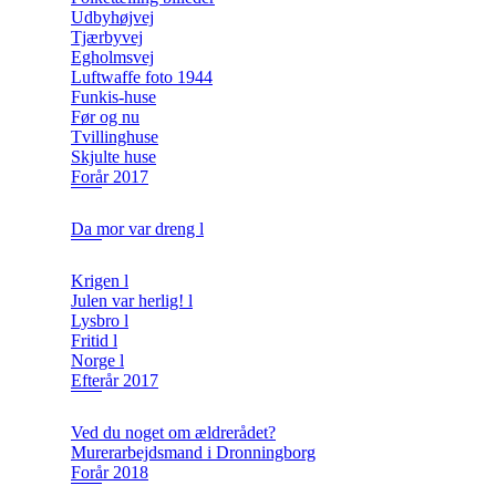
Udbyhøjvej
Tjærbyvej
Egholmsvej
Luftwaffe foto 1944
Funkis-huse
Før og nu
Tvillinghuse
Skjulte huse
Forår 2017
Da mor var dreng l
Krigen l
Julen var herlig! l
Lysbro l
Fritid l
Norge l
Efterår 2017
Ved du noget om ældrerådet?
Murerarbejdsmand i Dronningborg
Forår 2018