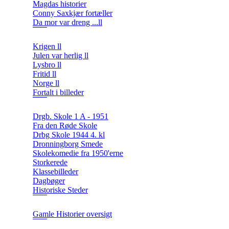
Magdas historier
Conny Saxkjær fortæller
Da mor var dreng ...ll
Krigen ll
Julen var herlig ll
Lysbro ll
Fritid ll
Norge ll
Fortalt i billeder
Drgb. Skole 1 A - 1951
Fra den Røde Skole
Drbg Skole 1944 4. kl
Dronningborg Smede
Skolekomedie fra 1950'erne
Storkerede
Klassebilleder
Dagbøger
Historiske Steder
Gamle Historier oversigt