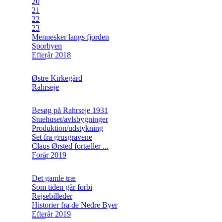
20
21
22
23
Mennesker langs fjorden
Sporbyen
Efterår 2018
Østre Kirkegård
Rahrseje
Besøg på Rahrseje 1931
Stuehuset/avlsbygninger
Produktion/udstykning
Set fra grusgravene
Claus Ørsted fortæller ...
Forår 2019
Det gamle træ
Som tiden går forbi
Rejsebilleder
Historier fra de Nedre Byer
Efterår 2019