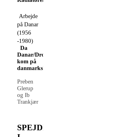
Arbejde
på Danar
(1956
-1980)
Da
Danar/Dronningborg
kom på
danmarkskortet!
Preben
Glerup
og Ib
Trankjær
SPEJDERE
I