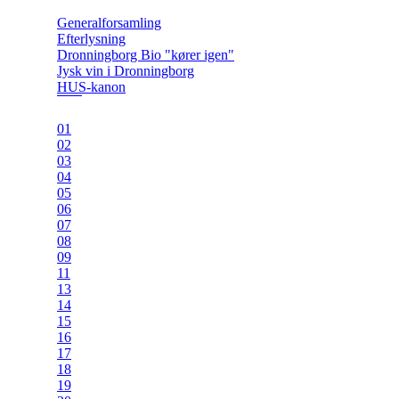
Generalforsamling
Efterlysning
Dronningborg Bio "kører igen"
Jysk vin i Dronningborg
HUS-kanon
01
02
03
04
05
06
07
08
09
11
13
14
15
16
17
18
19