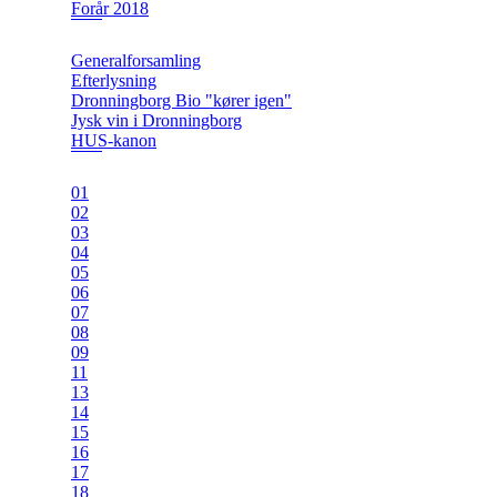
Forår 2018
Generalforsamling
Efterlysning
Dronningborg Bio "kører igen"
Jysk vin i Dronningborg
HUS-kanon
01
02
03
04
05
06
07
08
09
11
13
14
15
16
17
18