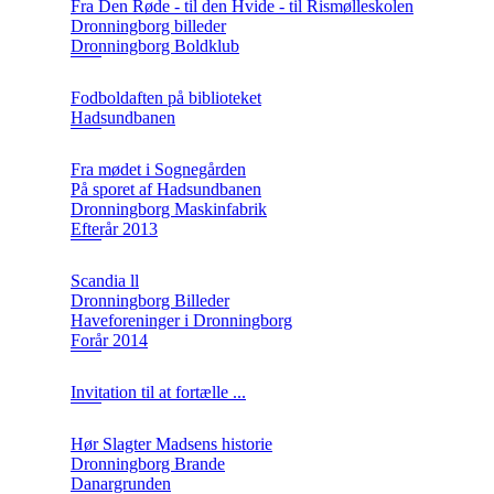
Fra Den Røde - til den Hvide - til Rismølleskolen
Dronningborg billeder
Dronningborg Boldklub
Fodboldaften på biblioteket
Hadsundbanen
Fra mødet i Sognegården
På sporet af Hadsundbanen
Dronningborg Maskinfabrik
Efterår 2013
Scandia ll
Dronningborg Billeder
Haveforeninger i Dronningborg
Forår 2014
Invitation til at fortælle ...
Hør Slagter Madsens historie
Dronningborg Brande
Danargrunden