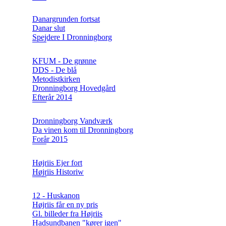
Danargrunden fortsat
Danar slut
Spejdere I Dronningborg
KFUM - De grønne
DDS - De blå
Metodistkirken
Dronningborg Hovedgård
Efterår 2014
Dronningborg Vandværk
Da vinen kom til Dronningborg
Forår 2015
Højriis Ejer fort
Højriis Historiw
12 - Huskanon
Højriis får en ny pris
Gl. billeder fra Højriis
Hadsundbanen "kører igen"