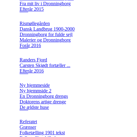
Fra mit liv i Dronningborg
Efterår 2015
Rismøllegården
Dansk Landbrug 1900-2000
Dronningborg for fulde sejl
Malerier og Dronningborg
Forår 2016
Randers Fjord
Carsten Skjødt fortæller ...
Efterår 2016
Ny hjemmeside
Ny hjemmside 2
En Dronningborg drengs
Doktorens artige drenge
De ældste huse
Referatet
Grænser
Folketælling 1901 tekst