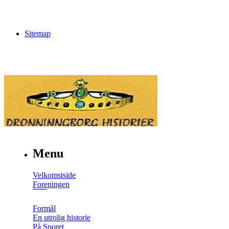
Sitemap
Menu
Velkomstside
Foreningen
Formål
En utrolig historie
På Sporet