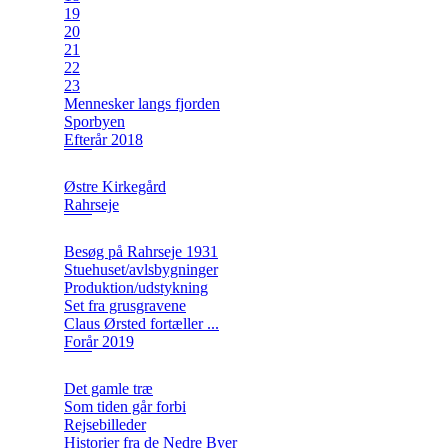
19
20
21
22
23
Mennesker langs fjorden
Sporbyen
Efterår 2018
Østre Kirkegård
Rahrseje
Besøg på Rahrseje 1931
Stuehuset/avlsbygninger
Produktion/udstykning
Set fra grusgravene
Claus Ørsted fortæller ...
Forår 2019
Det gamle træ
Som tiden går forbi
Rejsebilleder
Historier fra de Nedre Byer