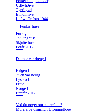
Folketælling billeder
Udbyhøjvej
Tjærbyvej
Egholmsvej
Luftwaffe foto 1944
Funkis-huse
Før og nu
Tvillinghuse
Skjulte huse
Forår 2017
Da mor var dreng l
Krigen l
Julen var herlig! l
Lysbro l
Fritid l
Norge l
Efterår 2017
Ved du noget om ældrerådet?
Murerarbejdsmand i Dronningborg