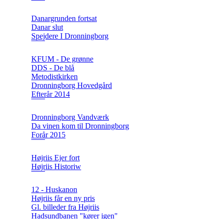
Danargrunden fortsat
Danar slut
Spejdere I Dronningborg
KFUM - De grønne
DDS - De blå
Metodistkirken
Dronningborg Hovedgård
Efterår 2014
Dronningborg Vandværk
Da vinen kom til Dronningborg
Forår 2015
Højriis Ejer fort
Højriis Historiw
12 - Huskanon
Højriis får en ny pris
Gl. billeder fra Højriis
Hadsundbanen "kører igen"