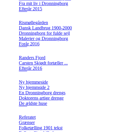
Fra mit liv i Dronningborg
Efterår 2015
Rismøllegården
Dansk Landbrug 1900-2000
Dronningborg for fulde sejl
Malerier og Dronningborg
Forår 2016
Randers Fjord
Carsten Skjødt fortæller ...
Efterår 2016
Ny hjemmeside
Ny hjemmside 2
En Dronningborg drengs
Doktorens artige drenge
De ældste huse
Referatet
Grænser
Folketælling 1901 tekst