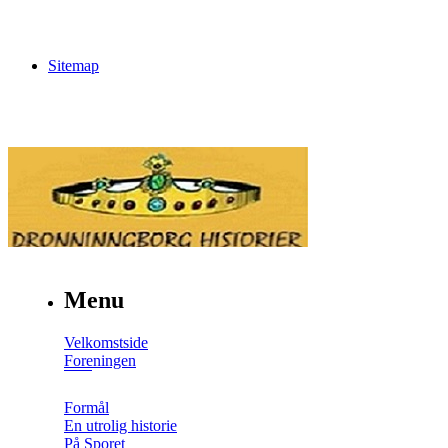
Sitemap
Menu
Velkomstside
Foreningen
Formål
En utrolig historie
På Sporet