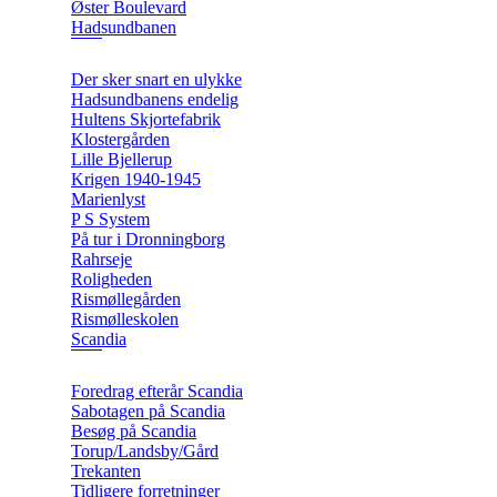
Øster Boulevard
Hadsundbanen
Der sker snart en ulykke
Hadsundbanens endelig
Hultens Skjortefabrik
Klostergården
Lille Bjellerup
Krigen 1940-1945
Marienlyst
P S System
På tur i Dronningborg
Rahrseje
Roligheden
Rismøllegården
Rismølleskolen
Scandia
Foredrag efterår Scandia
Sabotagen på Scandia
Besøg på Scandia
Torup/Landsby/Gård
Trekanten
Tidligere forretninger