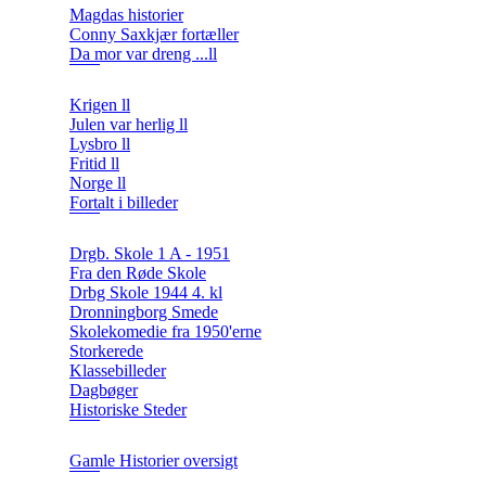
Magdas historier
Conny Saxkjær fortæller
Da mor var dreng ...ll
Krigen ll
Julen var herlig ll
Lysbro ll
Fritid ll
Norge ll
Fortalt i billeder
Drgb. Skole 1 A - 1951
Fra den Røde Skole
Drbg Skole 1944 4. kl
Dronningborg Smede
Skolekomedie fra 1950'erne
Storkerede
Klassebilleder
Dagbøger
Historiske Steder
Gamle Historier oversigt