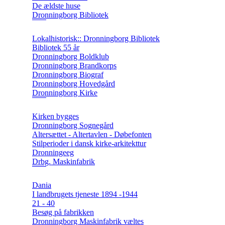
De ældste huse
Dronningborg Bibliotek
Lokalhistorisk:: Dronningborg Bibliotek
Bibliotek 55 år
Dronningborg Boldklub
Dronningborg Brandkorps
Dronningborg Biograf
Dronningborg Hovedgård
Dronningborg Kirke
Kirken bygges
Dronningborg Sognegård
Altersættet - Altertavlen - Døbefonten
Stilperioder i dansk kirke-arkitekttur
Dronningeeg
Drbg. Maskinfabrik
Dania
I landbrugets tjeneste 1894 -1944
21 - 40
Besøg på fabrikken
Dronningborg Maskinfabrik væltes