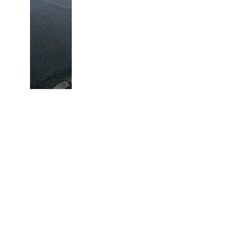
Egholmsvej set fra Udbyhøjvej
Nedenstående følger 2 link og det
1. er et link til de historier, der er om Tjærbyvej
og det kan ses
HER
2. link er en henvisning til de 5 dagbøger, som
du kan læse/låne på biblioteket Randers
og du kan læse indholdsfortegnelsen
HER
Du kan evt. skrive dig personlige beretning
ind i en af dagbøgerne.