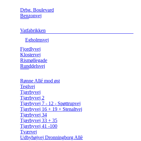
Drbg. Boulevard
Benzonvej
Vatfabrikken
Egholmsvej
Fjordlyvej
Klostervej
Rismøllegade
Runddelsvej
Rønne Allé mod øst
Teglvej
Tjærbyvej
Tjærbyvej 2
Tjærbyvej 7 - 12 - Spøttrupvej
Tjærbyvej 16 + 19 + Stenaltvej
Tjærbyvej 34
Tjærbyvej 33 + 35
Tjærbyvej 41 -100
Tværvej
Udbyhøjvej Dronningborg Allè