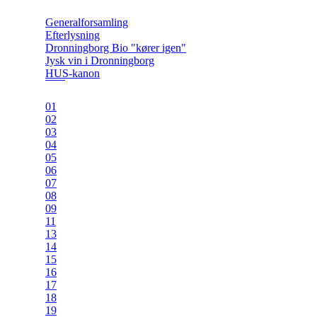
Generalforsamling
Efterlysning
Dronningborg Bio "kører igen"
Jysk vin i Dronningborg
HUS-kanon
01
02
03
04
05
06
07
08
09
11
13
14
15
16
17
18
19