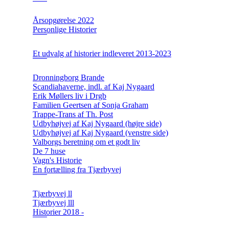
Årsopgørelse 2022
Personlige Historier
Et udvalg af historier indleveret 2013-2023
Dronningborg Brande
Scandiahaverne, indl. af Kaj Nygaard
Erik Møllers liv i Drgb
Familien Geertsen af Sonja Graham
Trappe-Trans af Th. Post
Udbyhøjvej af Kaj Nygaard (højre side)
Udbyhøjvej af Kaj Nygaard (venstre side)
Valborgs beretning om et godt liv
De 7 huse
Vagn's Historie
En fortælling fra Tjærbyvej
Tjærbyvej ll
Tjærbyvej lll
Historier 2018 -