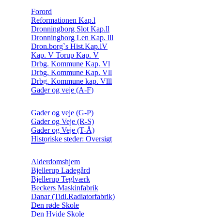
Forord
Reformationen Kap.l
Dronningborg Slot Kap.ll
Dronningborg Len Kap. lll
Dron.borg`s Hist.Kap.lV
Kap. V Torup Kap. V
Drbg. Kommune Kap. Vl
Drbg. Kommune Kap. Vll
Drbg. Kommune kap. Vlll
Gader og veje (A-F)
Gader og veje (G-P)
Gader og Veje (R-S)
Gader og Veje (T-Å)
Historiske steder: Oversigt
Alderdomshjem
Bjellerup Ladegård
Bjellerup Teglværk
Beckers Maskinfabrik
Danar (Tidl.Radiatorfabrik)
Den røde Skole
Den Hvide Skole