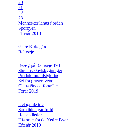
20
21
22
23
Mennesker langs fjorden
Sporbyen
Efterår 2018
Østre Kirkegård
Rahrseje
Besøg på Rahrseje 1931
Stuehuset/avlsbygninger
Produktion/udstykning
Set fra grusgravene
Claus Ørsted fortæller ...
Forår 2019
Det gamle træ
Som tiden går forbi
Rejsebilleder
Historier fra de Nedre Byer
Efterår 2019