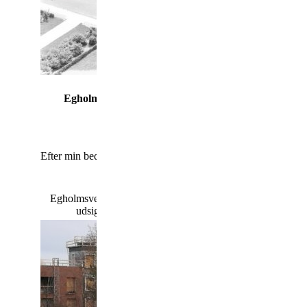
Egholmsvej går fra Udbyhøjvej til Dronningborg B
Egholmsvej hed oprindelig Rolighedsvej.
Naturligvis fordi vejen førte ned til
Roligheden
.
Efter min bedste mening vil jeg mene, at de tre viste ejendomm
nr. 9 - 7 - 5
Egholmsvej begynder/ender ved Udbyhøjvej og som man ka
udsigten ændret sig siden "sporbyen" i gang satte byg