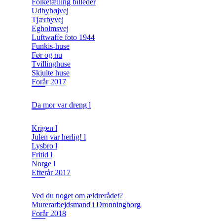
Folketælling billeder
Udbyhøjvej
Tjærbyvej
Egholmsvej
Luftwaffe foto 1944
Funkis-huse
Før og nu
Tvillinghuse
Skjulte huse
Forår 2017
Da mor var dreng l
Krigen l
Julen var herlig! l
Lysbro l
Fritid l
Norge l
Efterår 2017
Ved du noget om ældrerådet?
Murerarbejdsmand i Dronningborg
Forår 2018