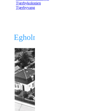
Tjærbykolonien
Tjærbyvang
Egholmsvej