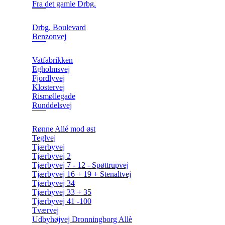
Fra det gamle Drbg.
Drbg. Boulevard
Benzonvej
Vatfabrikken
Egholmsvej
Fjordlyvej
Klostervej
Rismøllegade
Runddelsvej
Rønne Allé mod øst
Teglvej
Tjærbyvej
Tjærbyvej 2
Tjærbyvej 7 - 12 - Spøttrupvej
Tjærbyvej 16 + 19 + Stenaltvej
Tjærbyvej 34
Tjærbyvej 33 + 35
Tjærbyvej 41 -100
Tværvej
Udbyhøjvej Dronningborg Allè