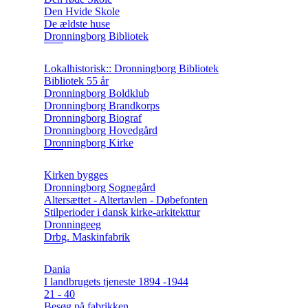
Den Hvide Skole
De ældste huse
Dronningborg Bibliotek
Lokalhistorisk:: Dronningborg Bibliotek
Bibliotek 55 år
Dronningborg Boldklub
Dronningborg Brandkorps
Dronningborg Biograf
Dronningborg Hovedgård
Dronningborg Kirke
Kirken bygges
Dronningborg Sognegård
Altersættet - Altertavlen - Døbefonten
Stilperioder i dansk kirke-arkitekttur
Dronningeeg
Drbg. Maskinfabrik
Dania
I landbrugets tjeneste 1894 -1944
21 - 40
Besøg på fabrikken