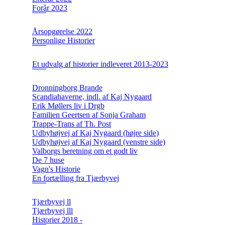
Forår 2023
Årsopgørelse 2022
Personlige Historier
Et udvalg af historier indleveret 2013-2023
Dronningborg Brande
Scandiahaverne, indl. af Kaj Nygaard
Erik Møllers liv i Drgb
Familien Geertsen af Sonja Graham
Trappe-Trans af Th. Post
Udbyhøjvej af Kaj Nygaard (højre side)
Udbyhøjvej af Kaj Nygaard (venstre side)
Valborgs beretning om et godt liv
De 7 huse
Vagn's Historie
En fortælling fra Tjærbyvej
Tjærbyvej ll
Tjærbyvej lll
Historier 2018 -