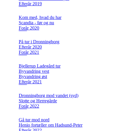
Efterår 2019
Kom med, hvad du har
Scandia - før og nu
Forår 2020
På tur i Dronningborg
Efterår 2020
Forår 2021
Bjellerup Ladegård tur
Byvandring vest
Byvandring øst
Efterår 2021
Dronningborg mod vandet (syd)
Slotte og Herregårde
Forår 2022
Gå tur mod nord
Henio fortæller om Hadsund-Peter
Efterår 2022