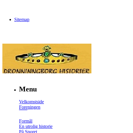
Sitemap
Menu
Velkomstside
Foreningen
Formål
En utrolig historie
På Sporet