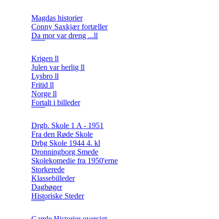
Magdas historier
Conny Saxkjær fortæller
Da mor var dreng ...ll
Krigen ll
Julen var herlig ll
Lysbro ll
Fritid ll
Norge ll
Fortalt i billeder
Drgb. Skole 1 A - 1951
Fra den Røde Skole
Drbg Skole 1944 4. kl
Dronningborg Smede
Skolekomedie fra 1950'erne
Storkerede
Klassebilleder
Dagbøger
Historiske Steder
Gamle Historier oversigt