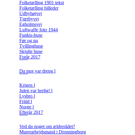
Folketælling 1901 tekst
Folketælling billeder
Udbyhøjvej
Tjærbyvej
Egholmsvej
Luftwaffe foto 1944
Funkis-huse
Før og nu
Tvillinghuse
Skjulte huse
Forår 2017
Da mor var dreng l
Krigen l
Julen var herlig! l
Lysbro l
Fritid l
Norge l
Efterår 2017
Ved du noget om ældrerådet?
Murerarbejdsmand i Dronningborg