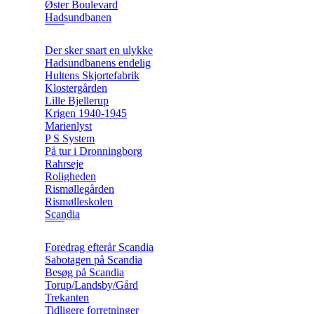
Øster Boulevard
Hadsundbanen
Der sker snart en ulykke
Hadsundbanens endelig
Hultens Skjortefabrik
Klostergården
Lille Bjellerup
Krigen 1940-1945
Marienlyst
P S System
På tur i Dronningborg
Rahrseje
Roligheden
Rismøllegården
Rismølleskolen
Scandia
Foredrag efterår Scandia
Sabotagen på Scandia
Besøg på Scandia
Torup/Landsby/Gård
Trekanten
Tidligere forretninger