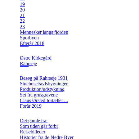
19
20
21
22
23
Mennesker langs fjorden
Sporbyen
Efterår 2018
Østre Kirkegård
Rahrseje
Besøg på Rahrseje 1931
Stuehuset/avlsbygninger
Produktion/udstykning
Set fra grusgravene
Claus Ørsted fortæller ...
Forår 2019
Det gamle træ
Som tiden går forbi
Rejsebilleder
Historier fra de Nedre Byer