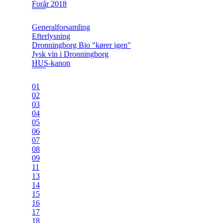
Forår 2018
Generalforsamling
Efterlysning
Dronningborg Bio "kører igen"
Jysk vin i Dronningborg
HUS-kanon
01
02
03
04
05
06
07
08
09
11
13
14
15
16
17
18