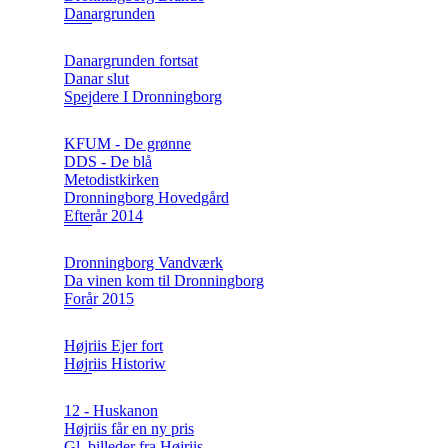
Danargrunden
Danargrunden fortsat
Danar slut
Spejdere I Dronningborg
KFUM - De grønne
DDS - De blå
Metodistkirken
Dronningborg Hovedgård
Efterår 2014
Dronningborg Vandværk
Da vinen kom til Dronningborg
Forår 2015
Højriis Ejer fort
Højriis Historiw
12 - Huskanon
Højriis får en ny pris
Gl. billeder fra Højriis