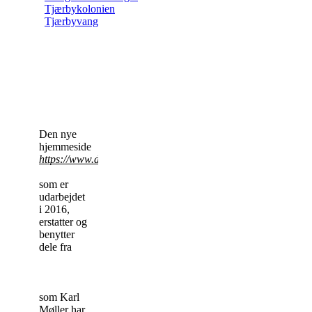
Tjærbykolonien
Tjærbyvang
Den nye
hjemmeside
https://www.dronningborghistorier.dk
som er
udarbejdet
i 2016,
erstatter og
benytter
dele fra
http://www.donline.dk
som Karl
Møller har