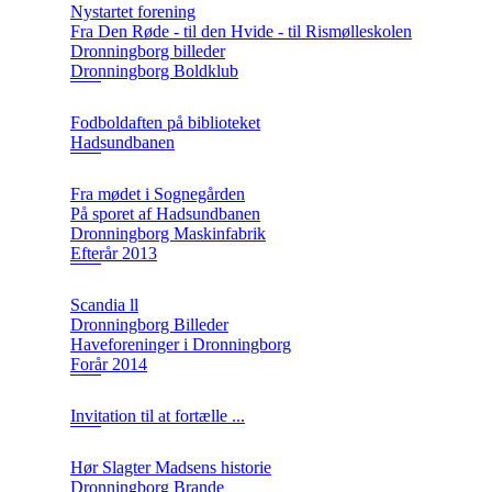
Nystartet forening
Fra Den Røde - til den Hvide - til Rismølleskolen
Dronningborg billeder
Dronningborg Boldklub
Fodboldaften på biblioteket
Hadsundbanen
Fra mødet i Sognegården
På sporet af Hadsundbanen
Dronningborg Maskinfabrik
Efterår 2013
Scandia ll
Dronningborg Billeder
Haveforeninger i Dronningborg
Forår 2014
Invitation til at fortælle ...
Hør Slagter Madsens historie
Dronningborg Brande