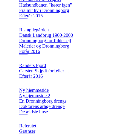
Hadsundbanen "kører igen"
Fra mit liv i Dronningborg
Efterår 2015
Rismøllegården
Dansk Landbrug 1900-2000
Dronningborg for fulde sejl
Malerier og Dronningborg
Forår 2016
Randers Fjord
Carsten Skjødt fortæller ...
Efterår 2016
Ny hjemmeside
Ny hjemmside 2
En Dronningborg drengs
Doktorens artige drenge
De ældste huse
Referatet
Grænser