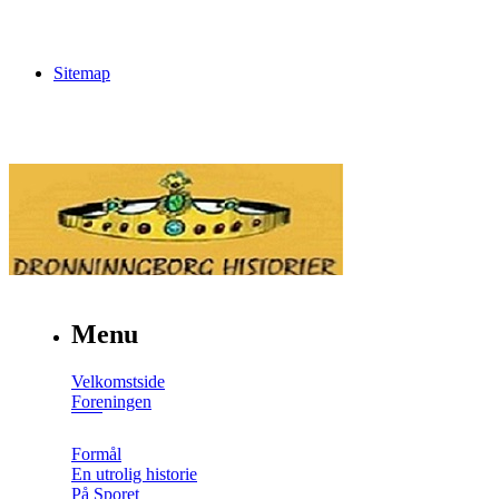
Sitemap
Menu
Velkomstside
Foreningen
Formål
En utrolig historie
På Sporet