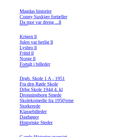
Magdas historier
Conny Saxkjær fortæller
Da mor var dreng ...ll
Krigen ll
Julen var herlig ll
Lysbro ll
Fritid ll
Norge ll
Fortalt i billeder
Drgb. Skole 1 A - 1951
Fra den Røde Skole
Drbg Skole 1944 4. kl
Dronningborg Smede
Skolekomedie fra 1950'erne
Storkerede
Klassebilleder
Dagbøger
Historiske Steder
Gamle Historier oversigt