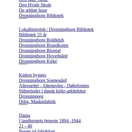
Den Hvide Skole
De ældste huse
Dronningborg Bibliotek
Lokalhistorisk:: Dronningborg Bibliotek
Bibliotek 55 år
Dronningborg Boldklub
Dronningborg Brandkorps
Dronningborg Biograf
Dronningborg Hovedgård
Dronningborg Kirke
Kirken bygges
Dronningborg Sognegård
Altersættet - Altertavlen - Døbefonten
Stilperioder i dansk kirke-arkitekttur
Dronningeeg
Drbg. Maskinfabrik
Dania
I landbrugets tjeneste 1894 -1944
21 - 40
Besøg på fabrikken