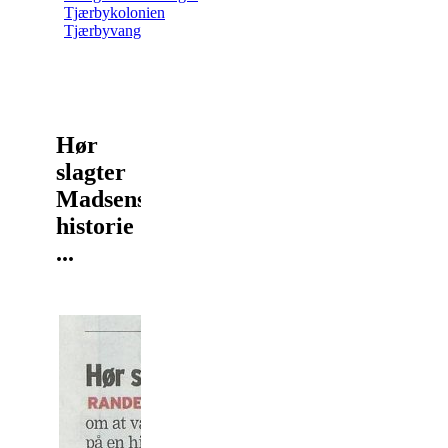
Tjærbykolonien
Tjærbyvang
Hør
slagter
Madsens
historie
...