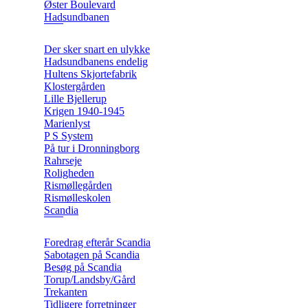
Øster Boulevard
Hadsundbanen
Der sker snart en ulykke
Hadsundbanens endelig
Hultens Skjortefabrik
Klostergården
Lille Bjellerup
Krigen 1940-1945
Marienlyst
P S System
På tur i Dronningborg
Rahrseje
Roligheden
Rismøllegården
Rismølleskolen
Scandia
Foredrag efterår Scandia
Sabotagen på Scandia
Besøg på Scandia
Torup/Landsby/Gård
Trekanten
Tidligere forretninger