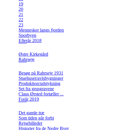
19
20
21
22
23
Mennesker langs fjorden
Sporbyen
Efterår 2018
Østre Kirkegård
Rahrseje
Besøg på Rahrseje 1931
Stuehuset/avlsbygninger
Produktion/udstykning
Set fra grusgravene
Claus Ørsted fortæller ...
Forår 2019
Det gamle træ
Som tiden går forbi
Rejsebilleder
Historier fra de Nedre Byer