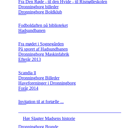
Fra Den Røde - til den Hvide - til Rismølleskolen
Dronningborg billeder
Dronningborg Boldklub
Fodboldaften på biblioteket
Hadsundbanen
Fra mødet i Sognegården
På sporet af Hadsundbanen
Dronningborg Maskinfabrik
Efterår 2013
Scandia ll
Dronningborg Billeder
Haveforeninger i Dronningborg
Forår 2014
Invitation til at fortælle ...
Hør Slagter Madsens historie
Dronningborg Brande