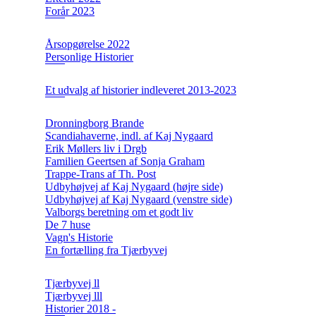
Forår 2023
Årsopgørelse 2022
Personlige Historier
Et udvalg af historier indleveret 2013-2023
Dronningborg Brande
Scandiahaverne, indl. af Kaj Nygaard
Erik Møllers liv i Drgb
Familien Geertsen af Sonja Graham
Trappe-Trans af Th. Post
Udbyhøjvej af Kaj Nygaard (højre side)
Udbyhøjvej af Kaj Nygaard (venstre side)
Valborgs beretning om et godt liv
De 7 huse
Vagn's Historie
En fortælling fra Tjærbyvej
Tjærbyvej ll
Tjærbyvej lll
Historier 2018 -