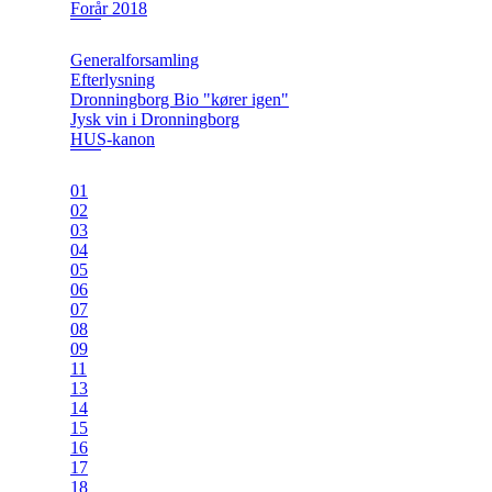
Forår 2018
Generalforsamling
Efterlysning
Dronningborg Bio "kører igen"
Jysk vin i Dronningborg
HUS-kanon
01
02
03
04
05
06
07
08
09
11
13
14
15
16
17
18