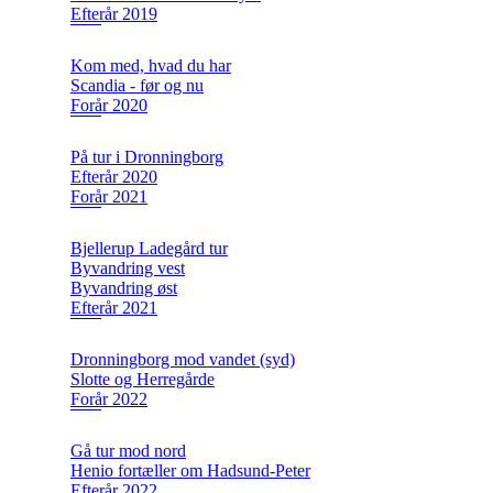
Efterår 2019
Kom med, hvad du har
Scandia - før og nu
Forår 2020
På tur i Dronningborg
Efterår 2020
Forår 2021
Bjellerup Ladegård tur
Byvandring vest
Byvandring øst
Efterår 2021
Dronningborg mod vandet (syd)
Slotte og Herregårde
Forår 2022
Gå tur mod nord
Henio fortæller om Hadsund-Peter
Efterår 2022