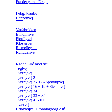
Fra det gamle Drbg.
Drbg. Boulevard
Benzonvej
Vatfabrikken
Egholmsvej
Fjordlyvej
Klostervej
Rismøllegade
Runddelsvej
Rønne Allé mod øst
Teglvej
Tjærbyvej
Tjærbyvej 2
Tjærbyvej 7 - 12 - Spøttrupvej
Tjærbyvej 16 + 19 + Stenaltvej
Tjærbyvej 34
Tjærbyvej 33 + 35
Tjærbyvej 41 -100
Tværvej
Udbyhøjvej Dronningborg Allè