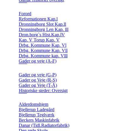
Forord
Reformationen Kap.l
Dronningborg Slot Kap.ll
Dronningborg Len Kap. lll
Dron.borg`s Hist.Kap.lV
Kap. V Torup Kap. V
Drbg. Kommune Kap. Vl
Drbg. Kommune Kap. Vll
Drbg. Kommune kap. Vlll
Gader og veje (A-F)
Gader og veje (G-P)
Gader og Veje (R-S)
Gader og Veje (T-Å)
Historiske steder: Oversigt
Alderdomshjem
Bjellerup Ladegård
Bjellerup Teglværk
Beckers Maskinfabrik
Danar (Tidl.Radiatorfabrik)
Den røde Skole