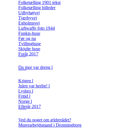
Folketælling 1901 tekst
Folketælling billeder
Udbyhøjvej
Tjærbyvej
Egholmsvej
Luftwaffe foto 1944
Funkis-huse
Før og nu
Tvillinghuse
Skjulte huse
Forår 2017
Da mor var dreng l
Krigen l
Julen var herlig! l
Lysbro l
Fritid l
Norge l
Efterår 2017
Ved du noget om ældrerådet?
Murerarbejdsmand i Dronningborg