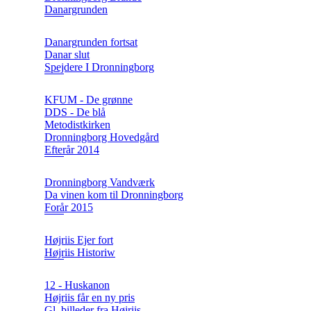
Danargrunden
Danargrunden fortsat
Danar slut
Spejdere I Dronningborg
KFUM - De grønne
DDS - De blå
Metodistkirken
Dronningborg Hovedgård
Efterår 2014
Dronningborg Vandværk
Da vinen kom til Dronningborg
Forår 2015
Højriis Ejer fort
Højriis Historiw
12 - Huskanon
Højriis får en ny pris
Gl. billeder fra Højriis