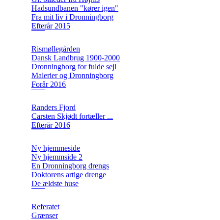
Hadsundbanen "kører igen"
Fra mit liv i Dronningborg
Efterår 2015
Rismøllegården
Dansk Landbrug 1900-2000
Dronningborg for fulde sejl
Malerier og Dronningborg
Forår 2016
Randers Fjord
Carsten Skjødt fortæller ...
Efterår 2016
Ny hjemmeside
Ny hjemmside 2
En Dronningborg drengs
Doktorens artige drenge
De ældste huse
Referatet
Grænser