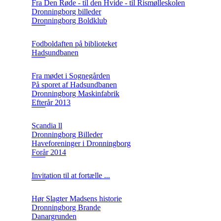
Fra Den Røde - til den Hvide - til Rismølleskolen
Dronningborg billeder
Dronningborg Boldklub
Fodboldaften på biblioteket
Hadsundbanen
Fra mødet i Sognegården
På sporet af Hadsundbanen
Dronningborg Maskinfabrik
Efterår 2013
Scandia ll
Dronningborg Billeder
Haveforeninger i Dronningborg
Forår 2014
Invitation til at fortælle ...
Hør Slagter Madsens historie
Dronningborg Brande
Danargrunden