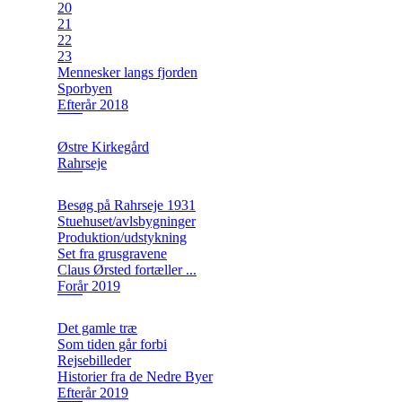
20
21
22
23
Mennesker langs fjorden
Sporbyen
Efterår 2018
Østre Kirkegård
Rahrseje
Besøg på Rahrseje 1931
Stuehuset/avlsbygninger
Produktion/udstykning
Set fra grusgravene
Claus Ørsted fortæller ...
Forår 2019
Det gamle træ
Som tiden går forbi
Rejsebilleder
Historier fra de Nedre Byer
Efterår 2019