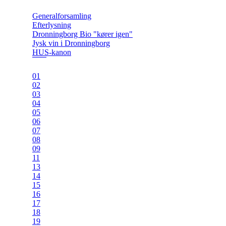
Generalforsamling
Efterlysning
Dronningborg Bio "kører igen"
Jysk vin i Dronningborg
HUS-kanon
01
02
03
04
05
06
07
08
09
11
13
14
15
16
17
18
19