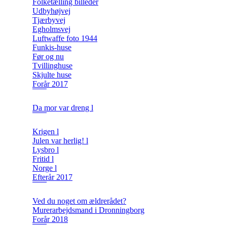
Folketælling billeder
Udbyhøjvej
Tjærbyvej
Egholmsvej
Luftwaffe foto 1944
Funkis-huse
Før og nu
Tvillinghuse
Skjulte huse
Forår 2017
Da mor var dreng l
Krigen l
Julen var herlig! l
Lysbro l
Fritid l
Norge l
Efterår 2017
Ved du noget om ældrerådet?
Murerarbejdsmand i Dronningborg
Forår 2018