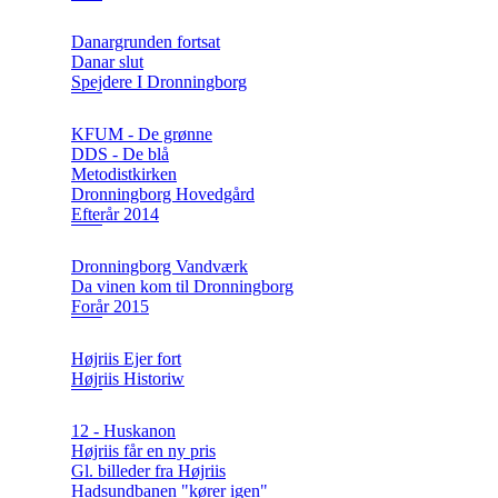
Danargrunden fortsat
Danar slut
Spejdere I Dronningborg
KFUM - De grønne
DDS - De blå
Metodistkirken
Dronningborg Hovedgård
Efterår 2014
Dronningborg Vandværk
Da vinen kom til Dronningborg
Forår 2015
Højriis Ejer fort
Højriis Historiw
12 - Huskanon
Højriis får en ny pris
Gl. billeder fra Højriis
Hadsundbanen "kører igen"