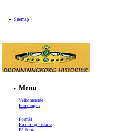
Sitemap
Menu
Velkomstside
Foreningen
Formål
En utrolig historie
På Sporet