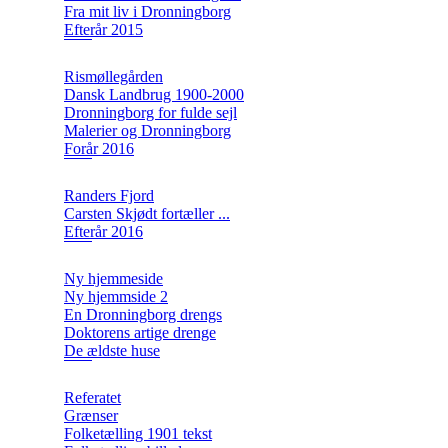
Fra mit liv i Dronningborg
Efterår 2015
Rismøllegården
Dansk Landbrug 1900-2000
Dronningborg for fulde sejl
Malerier og Dronningborg
Forår 2016
Randers Fjord
Carsten Skjødt fortæller ...
Efterår 2016
Ny hjemmeside
Ny hjemmside 2
En Dronningborg drengs
Doktorens artige drenge
De ældste huse
Referatet
Grænser
Folketælling 1901 tekst