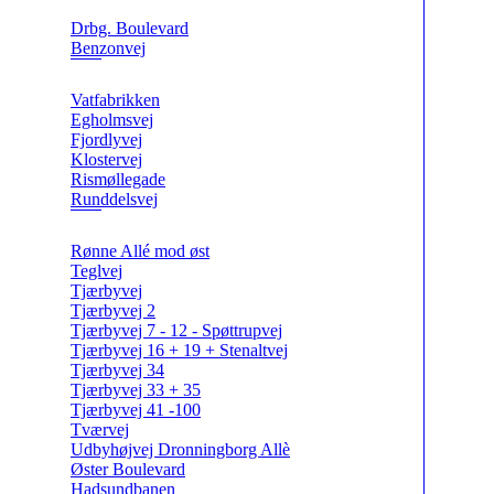
Drbg. Boulevard
Benzonvej
Vatfabrikken
Egholmsvej
Fjordlyvej
Klostervej
Rismøllegade
Runddelsvej
Rønne Allé mod øst
Teglvej
Tjærbyvej
Tjærbyvej 2
Tjærbyvej 7 - 12 - Spøttrupvej
Tjærbyvej 16 + 19 + Stenaltvej
Tjærbyvej 34
Tjærbyvej 33 + 35
Tjærbyvej 41 -100
Tværvej
Udbyhøjvej Dronningborg Allè
Øster Boulevard
Hadsundbanen