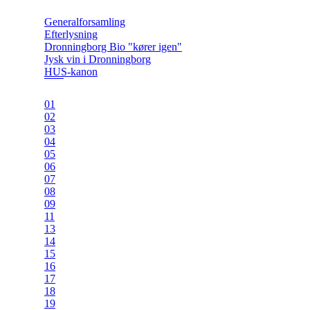
Generalforsamling
Efterlysning
Dronningborg Bio "kører igen"
Jysk vin i Dronningborg
HUS-kanon
01
02
03
04
05
06
07
08
09
11
13
14
15
16
17
18
19