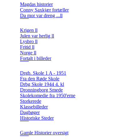
Magdas historier
Conny Saxkjær fortæller
Da mor var dreng ...ll
Krigen ll
Julen var herlig ll
Lysbro ll
Fritid ll
Norge ll
Fortalt i billeder
Drgb. Skole 1 A - 1951
Fra den Røde Skole
Drbg Skole 1944 4. kl
Dronningborg Smede
Skolekomedie fra 1950'erne
Storkerede
Klassebilleder
Dagbøger
Historiske Steder
Gamle Historier oversigt