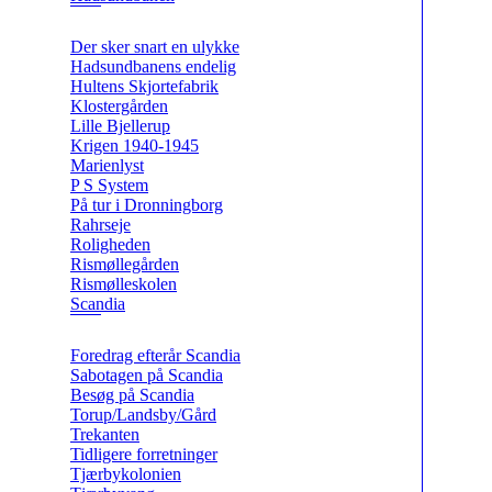
Der sker snart en ulykke
Hadsundbanens endelig
Hultens Skjortefabrik
Klostergården
Lille Bjellerup
Krigen 1940-1945
Marienlyst
P S System
På tur i Dronningborg
Rahrseje
Roligheden
Rismøllegården
Rismølleskolen
Scandia
Foredrag efterår Scandia
Sabotagen på Scandia
Besøg på Scandia
Torup/Landsby/Gård
Trekanten
Tidligere forretninger
Tjærbykolonien