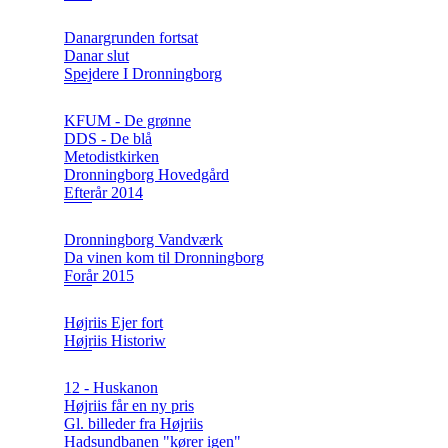
Danargrunden fortsat
Danar slut
Spejdere I Dronningborg
KFUM - De grønne
DDS - De blå
Metodistkirken
Dronningborg Hovedgård
Efterår 2014
Dronningborg Vandværk
Da vinen kom til Dronningborg
Forår 2015
Højriis Ejer fort
Højriis Historiw
12 - Huskanon
Højriis får en ny pris
Gl. billeder fra Højriis
Hadsundbanen "kører igen"