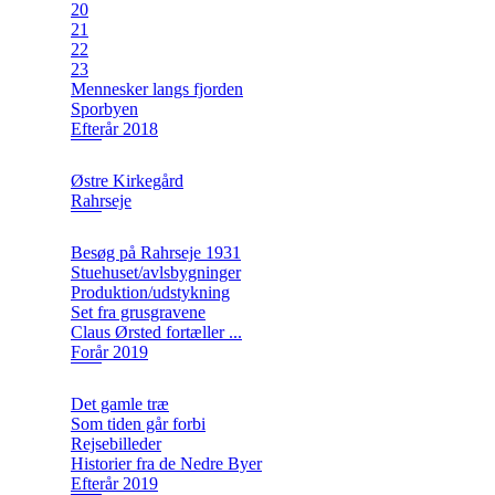
20
21
22
23
Mennesker langs fjorden
Sporbyen
Efterår 2018
Østre Kirkegård
Rahrseje
Besøg på Rahrseje 1931
Stuehuset/avlsbygninger
Produktion/udstykning
Set fra grusgravene
Claus Ørsted fortæller ...
Forår 2019
Det gamle træ
Som tiden går forbi
Rejsebilleder
Historier fra de Nedre Byer
Efterår 2019