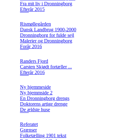
Fra mit liv i Dronningborg
Efterår 2015
Rismøllegården
Dansk Landbrug 1900-2000
Dronningborg for fulde sejl
Malerier og Dronningborg
Forår 2016
Randers Fjord
Carsten Skjødt fortæller ...
Efterår 2016
Ny hjemmeside
Ny hjemmside 2
En Dronningborg drengs
Doktorens artige drenge
De ældste huse
Referatet
Grænser
Folketælling 1901 tekst