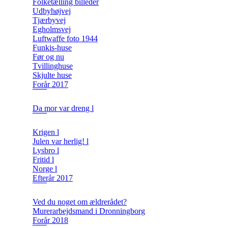
Folketælling billeder
Udbyhøjvej
Tjærbyvej
Egholmsvej
Luftwaffe foto 1944
Funkis-huse
Før og nu
Tvillinghuse
Skjulte huse
Forår 2017
Da mor var dreng l
Krigen l
Julen var herlig! l
Lysbro l
Fritid l
Norge l
Efterår 2017
Ved du noget om ældrerådet?
Murerarbejdsmand i Dronningborg
Forår 2018