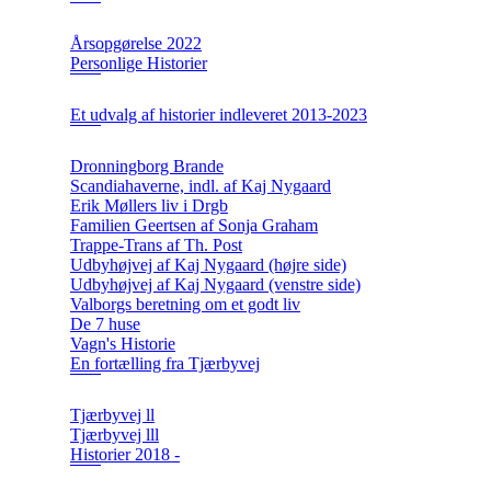
Årsopgørelse 2022
Personlige Historier
Et udvalg af historier indleveret 2013-2023
Dronningborg Brande
Scandiahaverne, indl. af Kaj Nygaard
Erik Møllers liv i Drgb
Familien Geertsen af Sonja Graham
Trappe-Trans af Th. Post
Udbyhøjvej af Kaj Nygaard (højre side)
Udbyhøjvej af Kaj Nygaard (venstre side)
Valborgs beretning om et godt liv
De 7 huse
Vagn's Historie
En fortælling fra Tjærbyvej
Tjærbyvej ll
Tjærbyvej lll
Historier 2018 -