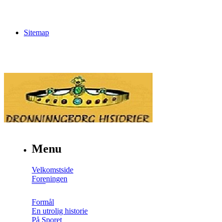
Sitemap
Menu
Velkomstside
Foreningen
Formål
En utrolig historie
På Sporet