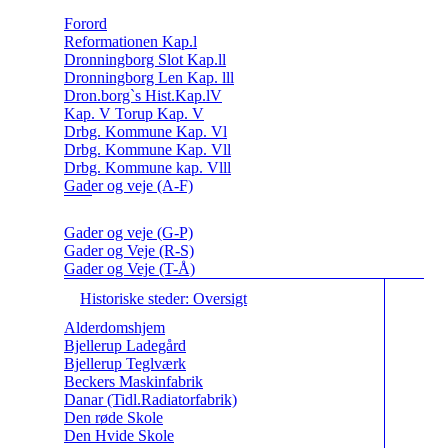
Forord
Reformationen Kap.l
Dronningborg Slot Kap.ll
Dronningborg Len Kap. lll
Dron.borg`s Hist.Kap.lV
Kap. V Torup Kap. V
Drbg. Kommune Kap. Vl
Drbg. Kommune Kap. Vll
Drbg. Kommune kap. Vlll
Gader og veje (A-F)
Gader og veje (G-P)
Gader og Veje (R-S)
Gader og Veje (T-Å)
Historiske steder: Oversigt
Alderdomshjem
Bjellerup Ladegård
Bjellerup Teglværk
Beckers Maskinfabrik
Danar (Tidl.Radiatorfabrik)
Den røde Skole
Den Hvide Skole