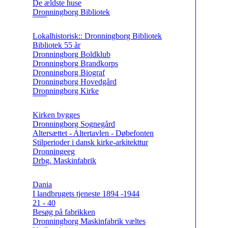
De ældste huse
Dronningborg Bibliotek
Lokalhistorisk:: Dronningborg Bibliotek
Bibliotek 55 år
Dronningborg Boldklub
Dronningborg Brandkorps
Dronningborg Biograf
Dronningborg Hovedgård
Dronningborg Kirke
Kirken bygges
Dronningborg Sognegård
Altersættet - Altertavlen - Døbefonten
Stilperioder i dansk kirke-arkitekttur
Dronningeeg
Drbg. Maskinfabrik
Dania
I landbrugets tjeneste 1894 -1944
21 - 40
Besøg på fabrikken
Dronningborg Maskinfabrik væltes